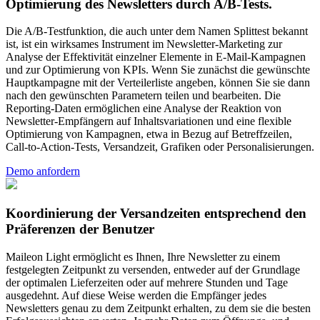
Optimierung des Newsletters durch A/B-Tests.
Die
A/B-Testfunktion,
die
auch
unter
dem
Namen
Splittest
bekannt
ist,
ist
ein
wirksames
Instrument
im
Newsletter-Marketing
zur
Analyse
der
Effektivität
einzelner
Elemente
in
E-Mail-Kampagnen
und
zur
Optimierung
von
KPIs.
Wenn
Sie
zunächst
die
gewünschte
Hauptkampagne
mit
der
Verteilerliste
angeben,
können
Sie
sie
dann
nach
den
gewünschten
Parametern
teilen
und
bearbeiten.
Die
Reporting-Daten
ermöglichen
eine
Analyse
der
Reaktion
von
Newsletter-Empfängern
auf
Inhaltsvariationen
und
eine
flexible
Optimierung
von
Kampagnen,
etwa
in
Bezug
auf
Betreffzeilen,
Call-to-Action-Tests,
Versandzeit,
Grafiken
oder
Personalisierungen.
Demo anfordern
Koordinierung der Versandzeiten entsprechend den
Präferenzen der Benutzer
Maileon Light
ermöglicht
es
Ihnen,
Ihre
Newsletter
zu
einem
festgelegten
Zeitpunkt
zu
versenden,
entweder
auf
der
Grundlage
der
optimalen
Lieferzeiten
oder
auf
mehrere
Stunden
und
Tage
ausgedehnt.
Auf
diese
Weise
werden
die
Empfänger
jedes
Newsletters
genau
zu
dem
Zeitpunkt
erhalten,
zu
dem
sie
die
besten