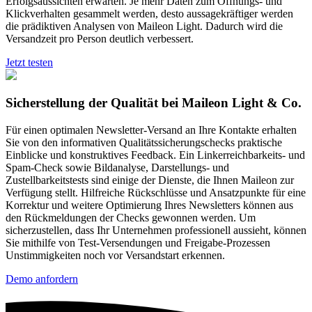
Erfolgsaussichten
erwarten.
Je
mehr
Daten
zum
Öffnungs-
und
Klickverhalten
gesammelt
werden,
desto
aussagekräftiger
werden
die
prädiktiven
Analysen
von
Maileon Light.
Dadurch
wird
die
Versandzeit
pro
Person
deutlich
verbessert.
Jetzt testen
Sicherstellung der Qualität bei Maileon Light & Co.
Für
einen
optimalen
Newsletter-Versand
an
Ihre
Kontakte
erhalten
Sie
von
den
informativen
Qualitätssicherungschecks
praktische
Einblicke
und
konstruktives
Feedback.
Ein
Linkerreichbarkeits-
und
Spam-Check
sowie
Bildanalyse,
Darstellungs-
und
Zustellbarkeitstests
sind
einige
der
Dienste,
die
Ihnen
Maileon
zur
Verfügung
stellt.
Hilfreiche
Rückschlüsse
und
Ansatzpunkte
für
eine
Korrektur
und
weitere
Optimierung
Ihres
Newsletters
können
aus
den
Rückmeldungen
der
Checks
gewonnen
werden.
Um
sicherzustellen,
dass
Ihr
Unternehmen
professionell
aussieht,
können
Sie
mithilfe
von
Test-Versendungen
und
Freigabe-Prozessen
Unstimmigkeiten
noch
vor
Versandstart
erkennen.
Demo anfordern