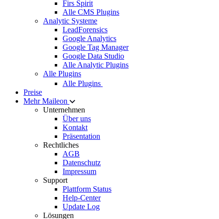
Firs Spirit
Alle CMS Plugins
Analytic Systeme
LeadForensics
Google Analytics
Google Tag Manager
Google Data Studio
Alle Analytic Plugins
Alle Plugins
Alle Plugins
Preise
Mehr Maileon
Unternehmen
Über uns
Kontakt
Präsentation
Rechtliches
AGB
Datenschutz
Impressum
Support
Plattform Status
Help-Center
Update Log
Lösungen