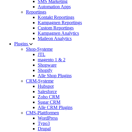
SMS Marketing
Automation Apps
Reportings
Kontakt Reportings
Kampagnen Reportings
Custom Reportings
Kampagnen Analytics
Maileon Analytics
Plugins
Shop-Systeme
JTL
magento 1 & 2
Shopware
Shopify
Alle Shop Plugins
CRM-Systeme
Hubspot
Salesforce
Zoho CRM
Sugar CRM
Alle CRM Plugins
CMS-Plattformen
WordPress
Typo3
Drupal