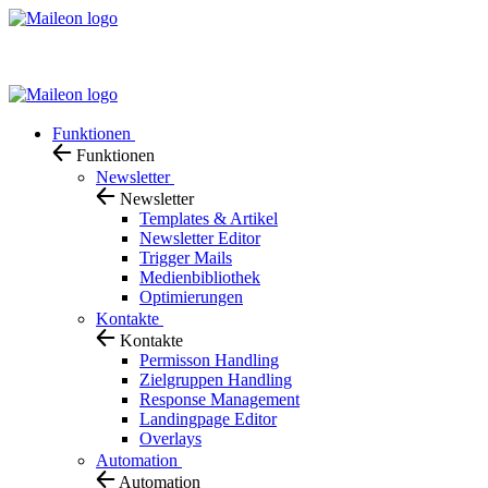
Skip
to
content
Funktionen
Funktionen
Newsletter
Newsletter
Templates & Artikel
Newsletter Editor
Trigger Mails
Medienbibliothek
Optimierungen
Kontakte
Kontakte
Permisson Handling
Zielgruppen Handling
Response Management
Landingpage Editor
Overlays
Automation
Automation